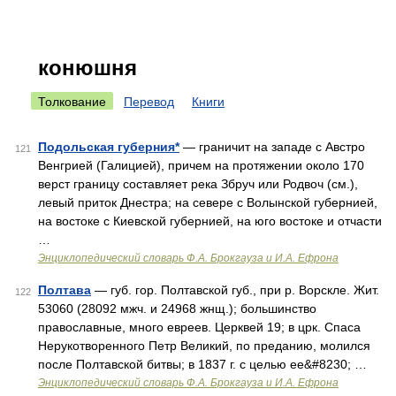
конюшня
Толкование
Перевод
Книги
Подольская губерния*
— граничит на западе с Австро
121
Венгрией (Галицией), причем на протяжении около 170
верст границу составляет река Збруч или Родвоч (см.),
левый приток Днестра; на севере с Волынской губернией,
на востоке с Киевской губернией, на юго востоке и отчасти
…
Энциклопедический словарь Ф.А. Брокгауза и И.А. Ефрона
Полтава
— губ. гор. Полтавской губ., при р. Ворскле. Жит.
122
53060 (28092 мжч. и 24968 жнщ.); большинство
православные, много евреев. Церквей 19; в црк. Спаса
Нерукотворенного Петр Великий, по преданию, молился
после Полтавской битвы; в 1837 г. с целью ее&#8230; …
Энциклопедический словарь Ф.А. Брокгауза и И.А. Ефрона