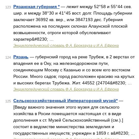
Рязанская губерния *
— лежит между 52°58 и 55°44 сев.
123
шир. и между 38°30 и 41°45 вост. долг. Площадь губернии
заключает 36992 кв. вер., или 3847193 дес. Губерния
расположена на последних склонах Алаунской плоской
возвышенности, отроги которой обусловливают
характер&#8230; …
Энциклопедический словарь Ф.А. Брокгауза и И.А. Ефрона
Рязань
— губернский город на реке Трубеж, в 2 верстах от
124
впадения ее в Оку, на железнодорожном пути,
соединяющем Москву с Казанью и со всем юго востоком
России. Много садов; город расположен красиво на крутых
и высоких берегах Трубежа. Жит. 44552 (24704&#8230; …
Энциклопедический словарь Ф.А. Брокгауза и И.А. Ефрона
Сельскохозяйственный Императорский музей*
—
125
[Ввиду важного значения этого музея для сельского
хозяйства в Росии помещается настоящая ст. в виде
дополнения к ст. Музей Сельскохозяйственный (см.).]
состоит в ведомстве министерства земледелия и
государственных имуществ; учрежден в 1859 г. в&#8230; …