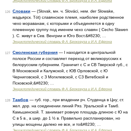
Энциклопедический словарь Ф.А. Брокгауза и И.А. Ефрона
Словаки
— (Slovak, мн. ч. Slováci, нем. der Slowake,
126
мадьярск. Tót) славянское племя, наиболее родственное
чехо мораванам, с которыми и объединяется в одну
племенную группу под именем чехо славян ( Cecho Slawen
). С. живут в Сев. Венгрии и Юго Вост.&#8230; …
Энциклопедический словарь Ф.А. Брокгауза и И.А. Ефрона
Смоленская губерния
— I находится в центральной
127
полосе России и составляет переход от великорусских к
белорусским губерниям. Граничит с С и СВ Тверской губ., с
В Московской и Калужской, с ЮВ Орловской, с Ю
Черниговской, с З Могилевской, с СЗ Витебской и
Псковской;&#8230; …
Энциклопедический словарь Ф.А. Брокгауза и И.А. Ефрона
Тамбов
— губ. гор., при впадении рч. Студенца в Цну; ст.
128
жел. дор. на соединении линий Ряз. Уральской и Тамб.
Камьшинской. Т. занимает ровную площадь длиною с Ю на
С в 5 в., а шир. до 1 ½ в. Правильно распланирован, но
улицы мощены далеко не все, и то&#8230; …
Энциклопедический словарь Ф.А. Брокгауза и И.А. Ефрона